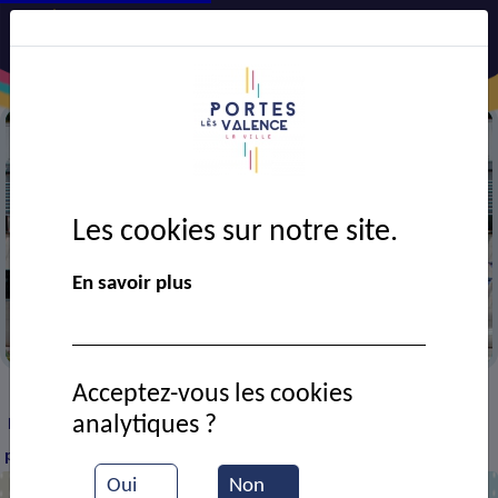
Les cookies sur notre site.
En savoir plus
Mairie
Acceptez-vous les cookies
VIE MUNICIPALE
Ressources documentaires
>
>
>
analytiques ?
Délibération CM du 17/11/25 - Contrat risques statutaires et
participation convention prévoyance et frais de santé
Oui
Non