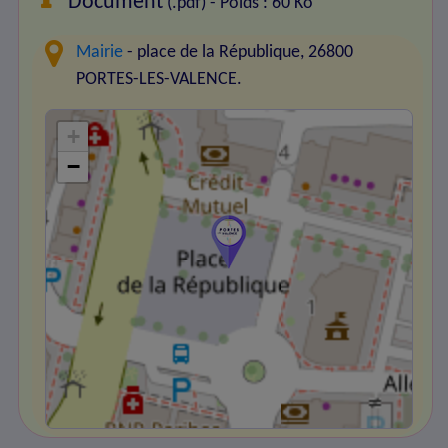
Document
(.pdf) - Poids : 60 Ko
Mairie
- place de la République, 26800
PORTES-LES-VALENCE.
+
−