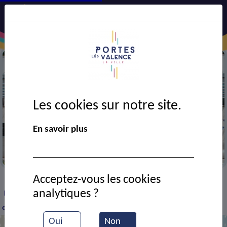
Les cookies sur notre site.
En savoir plus
Mairie
Acceptez-vous les cookies
VIE MUNICIPALE
Ressources documentaires
>
>
>
analytiques ?
Délibération CM du 17-11-2025 - Subventions aux associations
culturelles 2026
Oui
Non