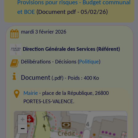
Provisions pour risques - Budget communal
et BOE
(Document pdf - 05/02/26)
mardi 3 février 2026
Direction Générale des Services (Référent)
Délibérations - Décisions (
Politique
)
Document
(.pdf) - Poids : 400 Ko
Mairie
- place de la République, 26800
PORTES-LES-VALENCE.
+
−