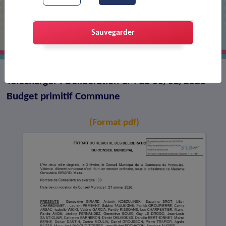
Délibération CM du 03/02/2026 -
Budget primitif Commune
Sauvegarder
Télécharger : Délibération CM du 03/02/2026 -
Budget primitif Commune
(Format pdf)