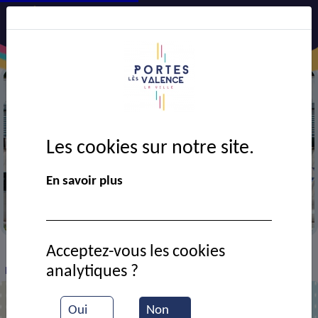
Les cookies sur notre site.
En savoir plus
Mairie
Acceptez-vous les cookies
VIE MUNICIPALE
Ressources documentaires
>
>
>
analytiques ?
Délibération CM du 03/02/2026 - Budget primitif Commune
Oui
Non