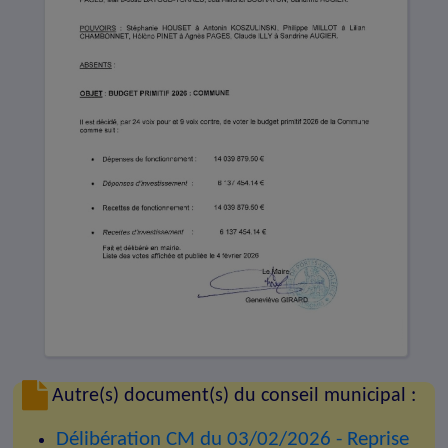
Autre(s) document(s) du conseil municipal :
Délibération CM du 03/02/2026 - Reprise