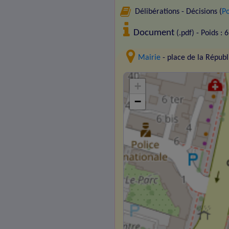
Délibérations - Décisions (
Po
Document
(.pdf) - Poids : 
Mairie
- place de la Répu
+
−