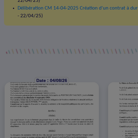
22/04/25)
Délibération CM 14-04-2025 Création d'un contrat à du
- 22/04/25)
Date : 04/08/26