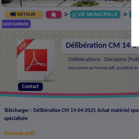
>
>
VIE MUNICIPALE
R
RETOUR
spécialisée
Délibération CM 14-04-
Délibérations - Décisions (
Poli
Document au format pdf, publié(e) le 
Contact
Télécharger : Délibération CM 14-04-2025 Achat matériel sport
spécialisée
(Format pdf)