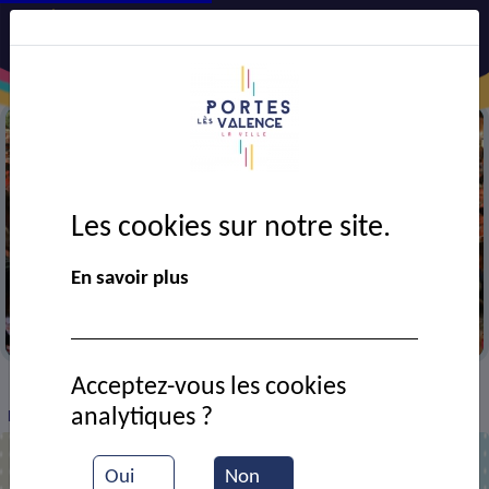
Les cookies sur notre site.
En savoir plus
Portes en fête
Acceptez-vous les cookies
VIE MUNICIPALE
Ressources documentaires
>
>
>
analytiques ?
Défilé du carnaval devant la salle des fêtes
Oui
Non