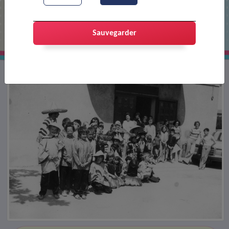
Défilé du carnaval devant la salle des
fêtes
Sauvegarder