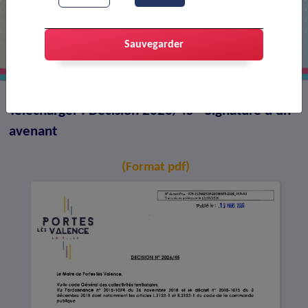
Décision 2026/45 - Signature d'un
avenant
Sauvegarder
Télécharger : Décision 2026/45 - Signature d'un
avenant
(Format pdf)