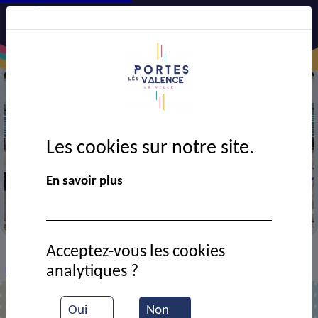
Les cookies sur notre site.
En savoir plus
Mairie
Acceptez-vous les cookies
VIE MUNICIPALE
Ressources documentaires
>
>
>
analytiques ?
Décision 2026/45 - Signature d'un avenant
Oui
Non