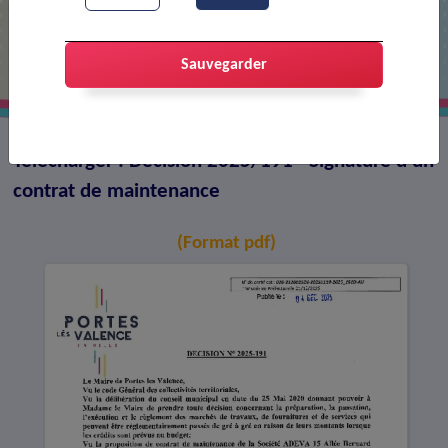
Décision 2025/191 - Signature d'un
contrat de maintenance
Sauvegarder
Télécharger : Décision 2025/191 - Signature d'un
contrat de maintenance
(Format pdf)