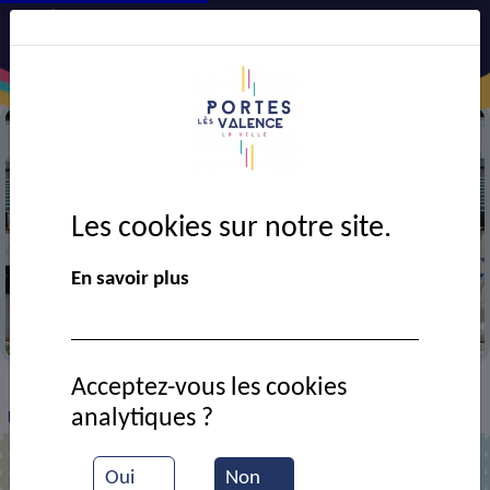
Les cookies sur notre site.
En savoir plus
Mairie
Acceptez-vous les cookies
VIE MUNICIPALE
Ressources documentaires
>
>
>
analytiques ?
Décision 2025/191 - Signature d'un contrat de maintenance
Oui
Non