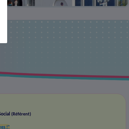
Social
(Référent)
ves !"