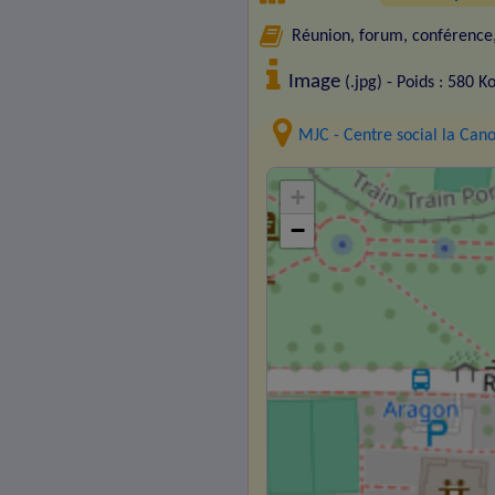
Réunion, forum, conférence, 
Image
(.jpg) - Poids : 580 K
MJC - Centre social la Can
+
−