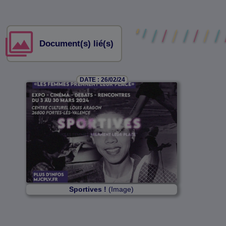
Document(s) lié(s)
DATE : 26/02/24
Sportives !
(Image)