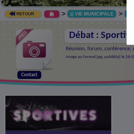
>
>
VIE MUNICIPALE
R
RETOUR
Débat : Sportive
Réunion, forum, conférence, d
Image au format jpg, publié(e) le 26/
Contact