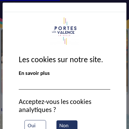
Les cookies sur notre site.
En savoir plus
Vernissage d'exposition de l'école d'art
Acceptez-vous les cookies
VIE MUNICIPALE
Ressources documentaires
De
>
>
>
analytiques ?
la poterie pour les adultes
Oui
Non