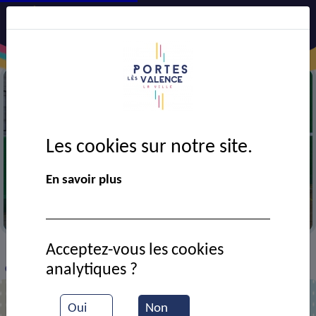
Les cookies sur notre site.
En savoir plus
USEP
Acceptez-vous les cookies
VIE MUNICIPALE
Ressources documentaires
>
>
>
analytiques ?
Cross des écoles
Oui
Non