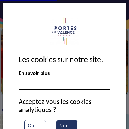
Les cookies sur notre site.
En savoir plus
Activité physique de l'USEP
Acceptez-vous les cookies
VIE MUNICIPALE
Ressources documentaires
>
>
>
analytiques ?
Course de relais (USEP)
Oui
Non