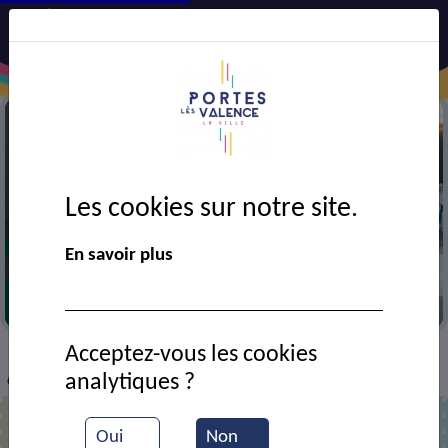
Les cookies sur notre site.
En savoir plus
Entrainement de judo
Acceptez-vous les cookies
VIE MUNICIPALE
Ressources documentaires
>
>
>
analytiques ?
Cours de taiso
Oui
Non