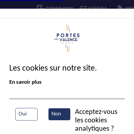
CONNEXION
AGENDA
NE
CADRE DE VIE
SPORT ET 
IE MUNICIPALE
Les cookies sur notre site.
En savoir plus
Acceptez-vous
Oui
Non
les cookies
Cérémonie des Tragédies des 7 et 8 juillet 194
analytiques ?