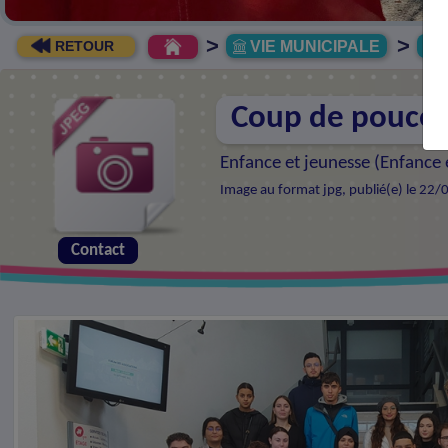
>
>
VIE MUNICIPALE
R
RETOUR
Coup de pouce 
Enfance et jeunesse (
Enfance e
Image au format jpg, publié(e) le 22/
Contact