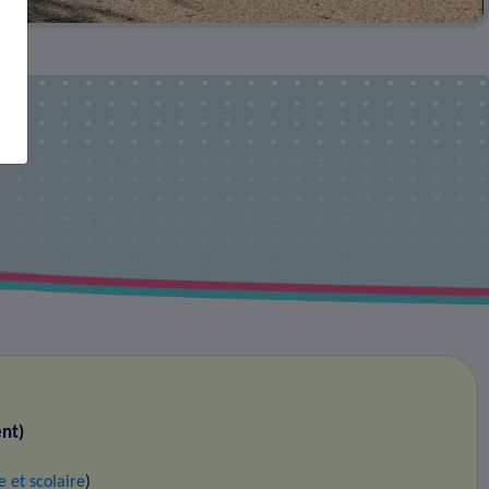
nt)
 et scolaire
)