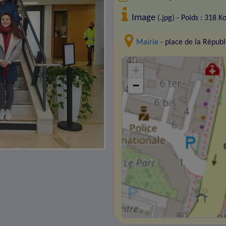
Image
(.jpg) - Poids : 318 K
Mairie
- place de la Répu
+
−