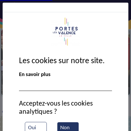
Les cookies sur notre site.
En savoir plus
Hommage au défunts
Acceptez-vous les cookies
VIE MUNICIPALE
Ressources documentaires
>
>
>
analytiques ?
Coup de pouce étudiant
Oui
Non