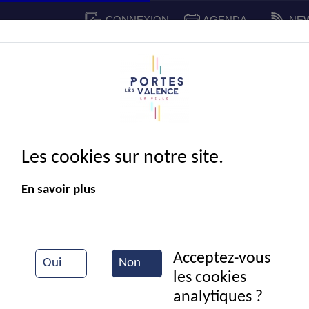
CONNEXION
AGENDA
NE
CADRE DE VIE
SPORT ET 
IE MUNICIPALE
Les cookies sur notre site.
En savoir plus
Acceptez-vous
Oui
Non
les cookies
Repas des anciens
analytiques ?