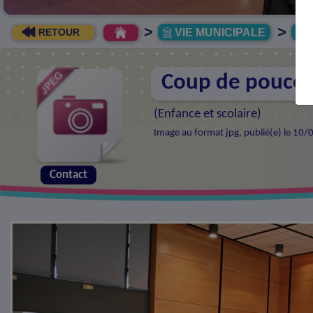
>
>
VIE MUNICIPALE
R
RETOUR
Coup de pouce 
(
Enfance et scolaire
)
Image au format jpg, publié(e) le 10/
Contact