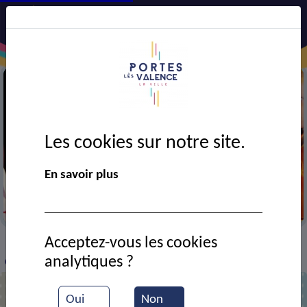
Les cookies sur notre site.
En savoir plus
Ecole de musique
Acceptez-vous les cookies
VIE MUNICIPALE
Ressources documentaires
>
>
>
analytiques ?
Conte musical : Pantin pantine
Oui
Non