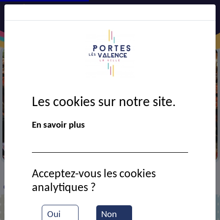
Les cookies sur notre site.
En savoir plus
Portes en fête
Acceptez-vous les cookies
VIE MUNICIPALE
Ressources documentaires
>
>
>
analytiques ?
Commémoration en mémoire des des fusillés
Oui
Non