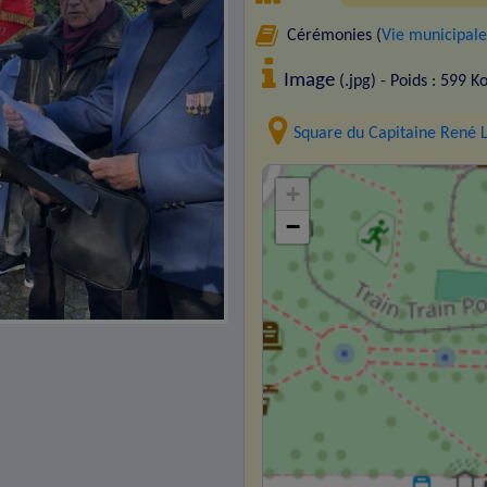
Cérémonies (
Vie municipale
Image
(.jpg) - Poids : 599 K
Square du Capitaine René 
+
−