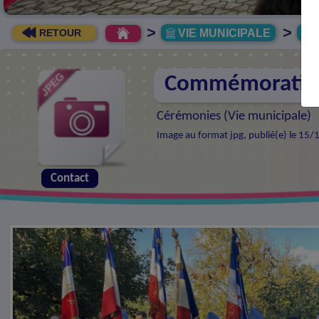
>
>
VIE MUNICIPALE
R
RETOUR
Commémoration 
Cérémonies (
Vie municipale
)
Image au format jpg, publié(e) le 15/
Contact