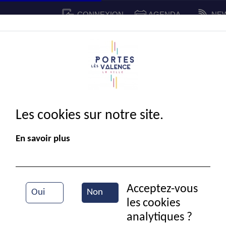
CONNEXION
AGENDA
NE
CADRE DE VIE
SPORT ET 
IE MUNICIPALE
Les cookies sur notre site.
En savoir plus
Acceptez-vous
Oui
Non
les cookies
Cérémonie du 11 novembre
analytiques ?