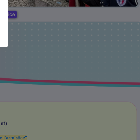
istice
nt)
l'armistice"