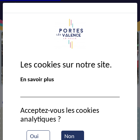
Les cookies sur notre site.
Cérémonie du 11 novembre
En savoir plus
VIE MUNICIPALE
Ressources documentaires
>
>
>
Commémoration de l'armistice
Acceptez-vous les cookies
analytiques ?
Commémoration de l'armistice
Oui
Non