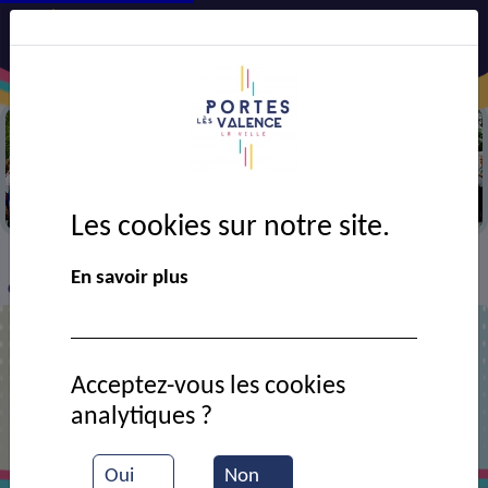
Cérémonie du drame du 7 et 8 juillet
Les cookies sur notre site.
VIE MUNICIPALE
Ressources documentaires
>
>
>
En savoir plus
Commémoration de la Tragédie de juillet 1944
Commémoration de la Tragédie de
Acceptez-vous les cookies
juillet 1944
analytiques ?
Oui
Non