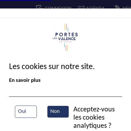
CONNEXION
AGENDA
NE
CADRE DE VIE
SPORT ET 
IE MUNICIPALE
Les cookies sur notre site.
En savoir plus
Acceptez-vous
Oui
Non
les cookies
Cérémonie du drame du 7 et 8 juillet
analytiques ?