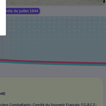
gédie de juillet 1944
nt)
nciens Combattants
Comité du Souvenir Français
F.G.R.C.F.
;
;
;