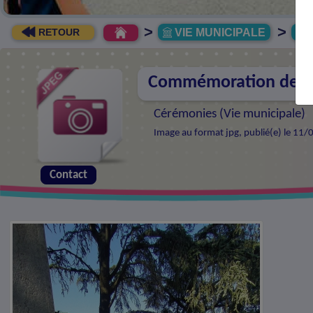
>
>
VIE MUNICIPALE
R
RETOUR
Commémoration de la 
Cérémonies (
Vie municipale
)
Image au format jpg, publié(e) le 11/
Contact