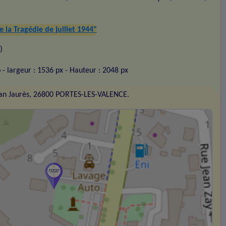
a Tragédie de juillet 1944"
)
o
- largeur : 1536 px
- Hauteur : 2048 px
an Jaurès, 26800 PORTES-LES-VALENCE.