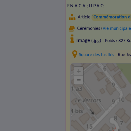
F.N.A.C.A.
U.P.A.C
;
;
Article
"Commémoration de l
Cérémonies (
Vie municipale
Image
(.jpg) - Poids : 827 K
Square des fusillés
- Rue Je
+
−