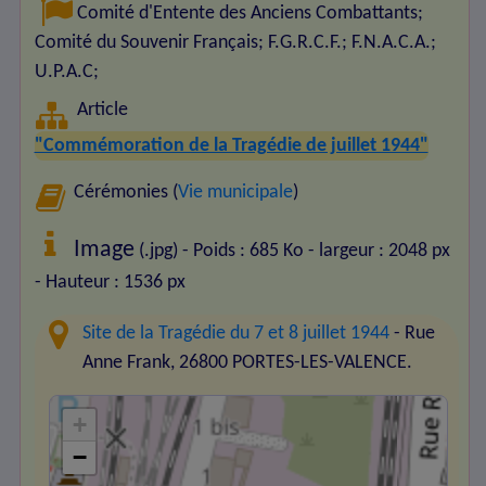
Comité d'Entente des Anciens Combattants
;
Comité du Souvenir Français
;
F.G.R.C.F.
;
F.N.A.C.A.
;
U.P.A.C
;
Article
"Commémoration de la Tragédie de juillet 1944"
Cérémonies (
Vie municipale
)
Image
(.jpg) - Poids : 685 Ko
- largeur : 2048 px
- Hauteur : 1536 px
Site de la Tragédie du 7 et 8 juillet 1944
- Rue
Anne Frank, 26800 PORTES-LES-VALENCE.
+
−