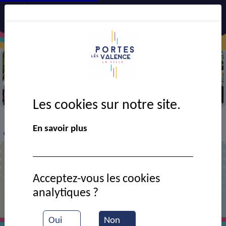
Cérémonie du drame du 7 et 8 juillet
Les cookies sur notre site.
VIE MUNICIPALE
Ressources documentaires
>
>
>
En savoir plus
Commémoration de la Tragédie de juillet 1944
Commémoration de la Tragédie de
Acceptez-vous les cookies
juillet 1944
analytiques ?
Oui
Non