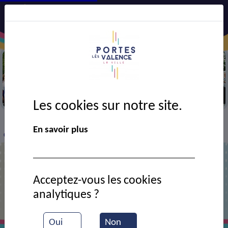
Cérémonie du drame du 7 et 8 juillet
Les cookies sur notre site.
VIE MUNICIPALE
Ressources documentaires
>
>
>
En savoir plus
Commémoration de la Tragédie de juillet 1944
Commémoration de la Tragédie de
Acceptez-vous les cookies
juillet 1944
analytiques ?
Oui
Non