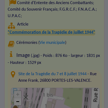
Comité d'Entente des Anciens Combattants
;
Comité du Souvenir Français
;
F.G.R.C.F.
;
F.N.A.C.A.
;
U.P.A.C
;
Article
"Commémoration de la Tragédie de juillet 1944"
Cérémonies (
Vie municipale
)
Image
(.jpg) - Poids : 876 Ko
- largeur : 1831 px
- Hauteur : 1529 px
Site de la Tragédie du 7 et 8 juillet 1944
- Rue
Anne Frank, 26800 PORTES-LES-VALENCE.
+
−