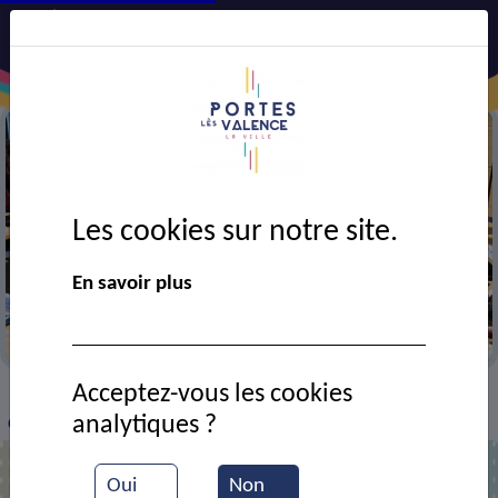
Les cookies sur notre site.
En savoir plus
Réunion du CMJ
Acceptez-vous les cookies
VIE MUNICIPALE
Ressources documentaires
>
>
>
analytiques ?
Commémoration de la libération de la ville
Oui
Non