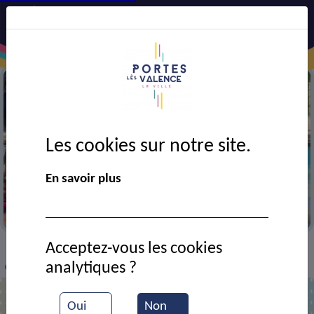
Les cookies sur notre site.
En savoir plus
A la colonie de Boulc
Acceptez-vous les cookies
VIE MUNICIPALE
Ressources documentaires
>
>
>
analytiques ?
Colonie de Boulc
Oui
Non