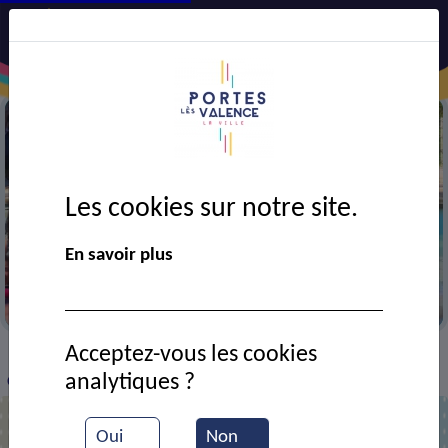
Les cookies sur notre site.
En savoir plus
A la colonie de Boulc
Acceptez-vous les cookies
VIE MUNICIPALE
Ressources documentaires
>
>
>
analytiques ?
Colonie de Boulc
Oui
Non