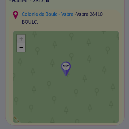
- Hauteur : 3923 px
Colonie de Boulc - Vabre
-Vabre 26410
BOULC.
+
−