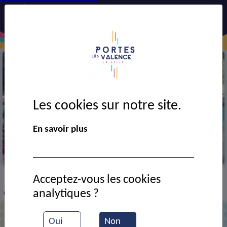
Les cookies sur notre site.
En savoir plus
A la colonie de Boulc
Acceptez-vous les cookies
VIE MUNICIPALE
Ressources documentaires
>
>
>
analytiques ?
Colonie de Boulc
Oui
Non