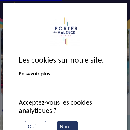
Les cookies sur notre site.
En savoir plus
A la colonie de Boulc
Acceptez-vous les cookies
VIE MUNICIPALE
Ressources documentaires
>
>
>
analytiques ?
Colonie de Boulc
Oui
Non