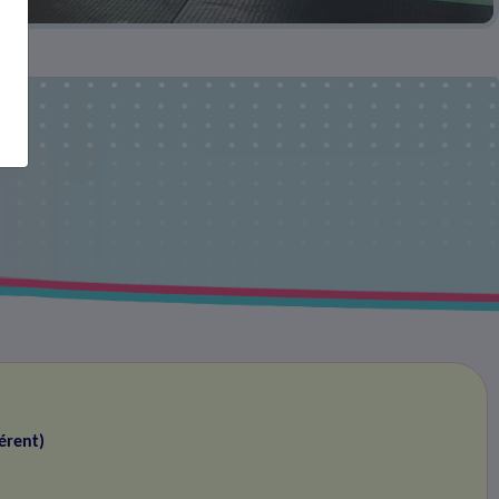
s
érent)