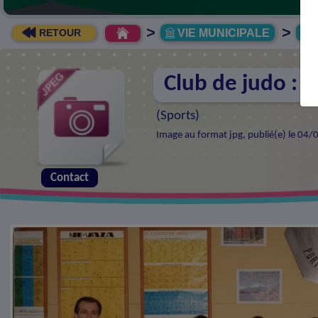
>
>
VIE MUNICIPALE
R
RETOUR
Club de judo : 
(
Sports
)
Image au format jpg, publié(e) le 04/
Contact