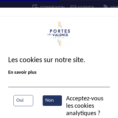
CONNEXION
AGENDA
NE
CADRE DE VIE
SPORT ET 
IE MUNICIPALE
Les cookies sur notre site.
En savoir plus
Acceptez-vous
Oui
Non
les cookies
Entrainement de judo
analytiques ?