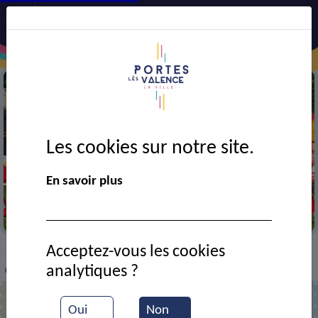
Les cookies sur notre site.
En savoir plus
Match de football
Acceptez-vous les cookies
VIE MUNICIPALE
Ressources documentaires
>
>
>
analytiques ?
Club de football USCP : équipe de ligue
Oui
Non