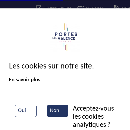
CONNEXION
AGENDA
NE
CADRE DE VIE
SPORT ET 
IE MUNICIPALE
Les cookies sur notre site.
En savoir plus
Acceptez-vous
Oui
Non
les cookies
Match de football
analytiques ?