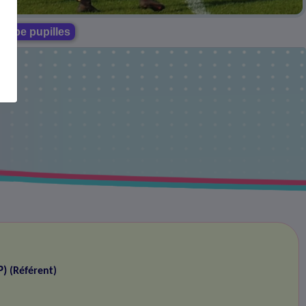
quipe pupilles
P)
(Référent)