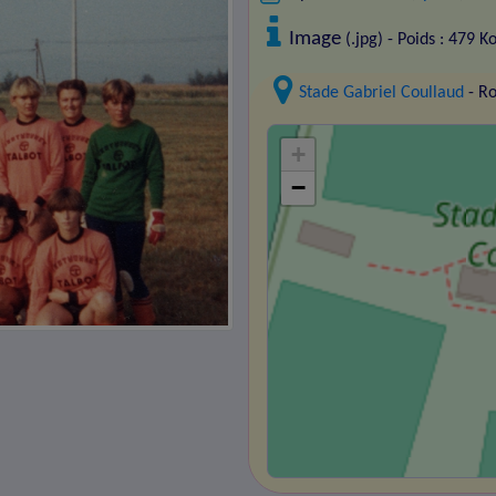
Image
(.jpg) - Poids : 479 K
Stade Gabriel Coullaud
- R
+
−