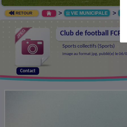
>
>
VIE MUNICIPALE
R
RETOUR
Club de football FCP :
Sports collectifs (
Sports
)
Image au format jpg, publié(e) le 06/
Contact