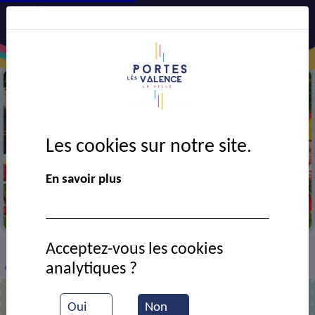
Les cookies sur notre site.
En savoir plus
Match de football
Acceptez-vous les cookies
VIE MUNICIPALE
Ressources documentaires
>
>
>
analytiques ?
Club de football FCP : équipe fanion
Oui
Non