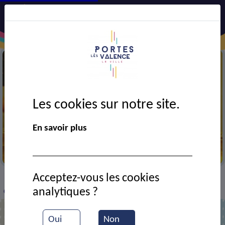
Les cookies sur notre site.
En savoir plus
Entrainement de basket
Acceptez-vous les cookies
VIE MUNICIPALE
Ressources documentaires
>
>
>
analytiques ?
Club de basket : équipe féminime
Oui
Non