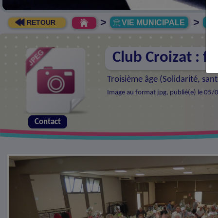
>
>
VIE MUNICIPALE
R
RETOUR
Club Croizat : f
Troisième âge (
Solidarité, sa
Image au format jpg, publié(e) le 05/
Contact