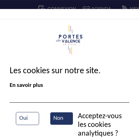
CONNEXION
AGENDA
NE
CADRE DE VIE
SPORT ET 
IE MUNICIPALE
Les cookies sur notre site.
En savoir plus
Acceptez-vous
Oui
Non
les cookies
Jeu de carte
analytiques ?