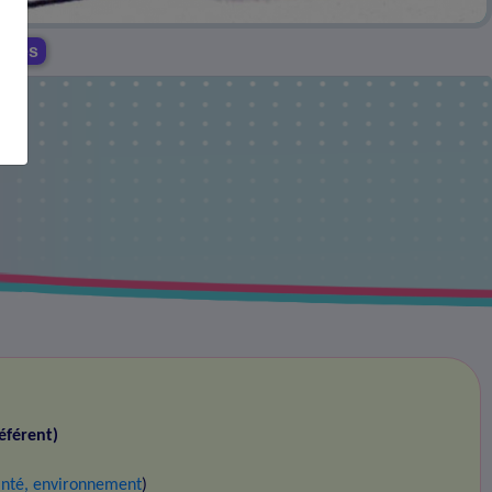
mères
éférent)
santé, environnement
)