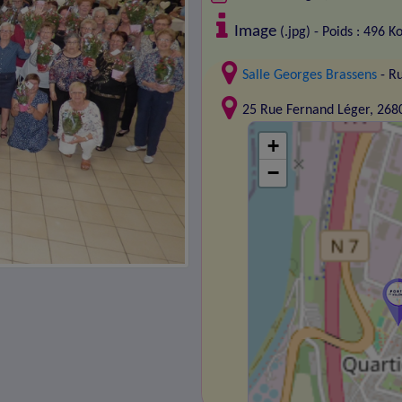
Image
(.jpg) - Poids : 496 K
Salle Georges Brassens
- R
25 Rue Fernand Léger, 26
+
−