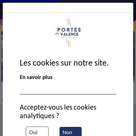
Les cookies sur notre site.
Réveillon du club Croizat
En savoir plus
VIE MUNICIPALE
Ressources documentaires
>
>
>
Club Croizat : concours de pétanque
Acceptez-vous les cookies
analytiques ?
Club Croizat : concours de pétanque
Oui
Non