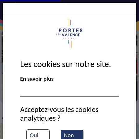
Les cookies sur notre site.
En savoir plus
A.G. du club Croizat à la salle G. Brassens
Acceptez-vous les cookies
VIE MUNICIPALE
Ressources documentaires
>
>
>
analytiques ?
Club Croizat : assemblée générale
Oui
Non