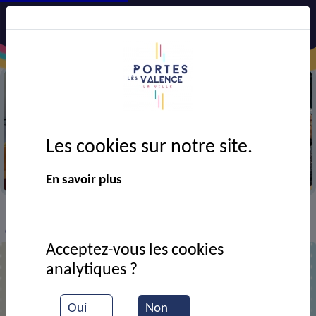
Les cookies sur notre site.
Semaine bleue
En savoir plus
VIE MUNICIPALE
Ressources documentaires
>
>
>
Classe des grands de l'école Anatole France
Acceptez-vous les cookies
analytiques ?
Classe des grands de l'école Anatole
France
Oui
Non