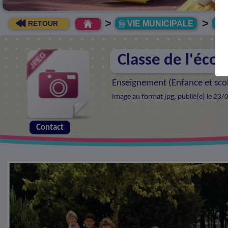
>
>
VIE MUNICIPALE
R
RETOUR
Classe de l'écol
Enseignement (
Enfance et sco
Image au format jpg, publié(e) le 23/
Contact