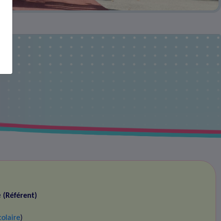
e
e
(Référent)
colaire
)