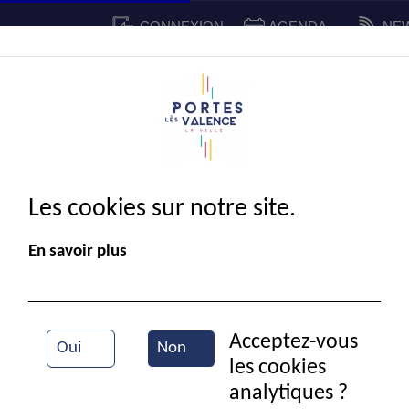
CONNEXION
AGENDA
NE
CADRE DE VIE
SPORT ET 
IE MUNICIPALE
Les cookies sur notre site.
En savoir plus
Acceptez-vous
Oui
Non
les cookies
Dans la cour de l'école maternelle Voltaire
analytiques ?