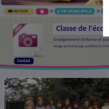
>
>
VIE MUNICIPALE
R
RETOUR
Classe de l'écol
Enseignement (
Enfance et sco
Image au format jpg, publié(e) le 23/
Contact