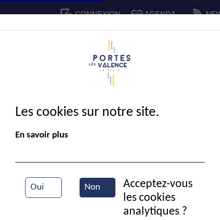
CONNEXION
AGENDA
NE
CADRE DE VIE
SPORT ET 
IE MUNICIPALE
Les cookies sur notre site.
En savoir plus
Acceptez-vous
Oui
Non
les cookies
Dans la cour de l'école maternelle Voltaire
analytiques ?