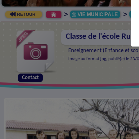
>
>
VIE MUNICIPALE
R
RETOUR
Classe de l'école Rue 
Enseignement (
Enfance et sco
Image au format jpg, publié(e) le 23/
Contact