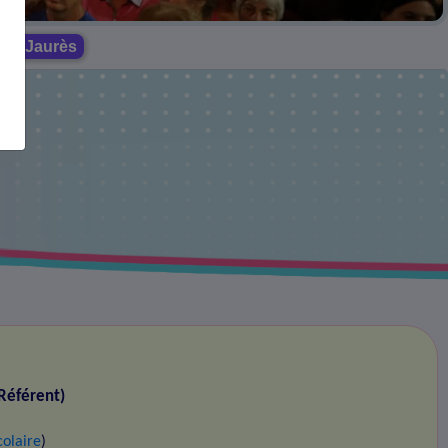
ean Jaurès
Référent)
colaire
)