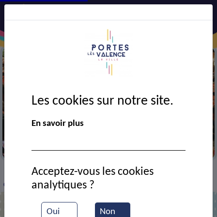
Les cookies sur notre site.
En savoir plus
Portes en fête
Acceptez-vous les cookies
VIE MUNICIPALE
Ressources documentaires
>
>
>
analytiques ?
Classe de l'école Rue Jean Jaurès
Oui
Non