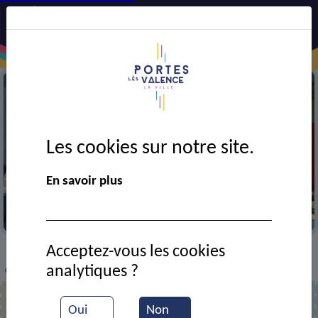
Les cookies sur notre site.
En savoir plus
Ecole J. Moulin
Acceptez-vous les cookies
VIE MUNICIPALE
Ressources documentaires
>
>
>
analytiques ?
Classe de l'école Jean Moulin
Oui
Non