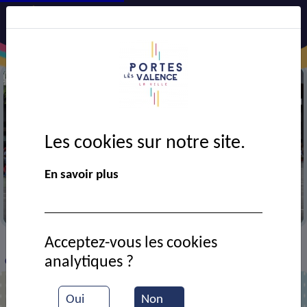
Les cookies sur notre site.
En savoir plus
Ecole J. Moulin
Acceptez-vous les cookies
VIE MUNICIPALE
Ressources documentaires
>
>
>
analytiques ?
Classe de l'école des chalets
Oui
Non