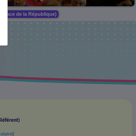
e (Place de la République)
Référent)
colaire
)