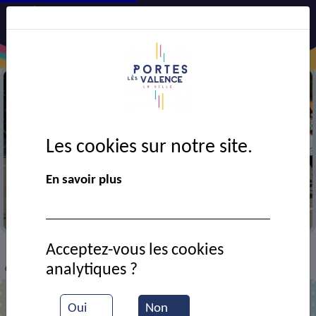
Les cookies sur notre site.
En savoir plus
Dans la cour de l'école Joliot-Curie
Acceptez-vous les cookies
VIE MUNICIPALE
Ressources documentaires
>
>
>
analytiques ?
Classe cp de l'école Joliot-Curie
Oui
Non