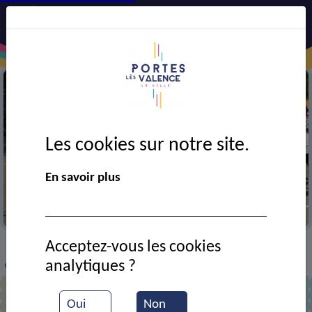
Les cookies sur notre site.
En savoir plus
Dans la cour de l'école Joliot-Curie
Acceptez-vous les cookies
VIE MUNICIPALE
Ressources documentaires
>
>
>
analytiques ?
Classe cm1 de l'école Joliot-Curie
Oui
Non