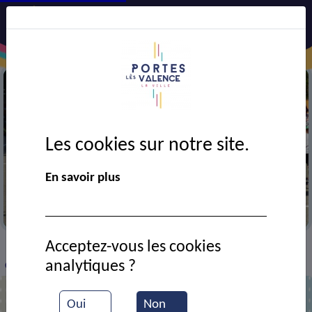
Les cookies sur notre site.
En savoir plus
Dans la cour de l'école Joliot-Curie
Acceptez-vous les cookies
VIE MUNICIPALE
Ressources documentaires
>
>
>
analytiques ?
Classe ce2 de l'école Joliot-Curie
Oui
Non