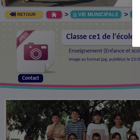
>
>
VIE MUNICIPALE
R
RETOUR
Classe ce1 de l'école J
Enseignement (
Enfance et sco
Image au format jpg, publié(e) le 23/
Contact