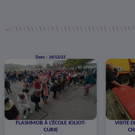
Date : 16/12/22
FLASHMOB À L'ÉCOLE JOLIOT-
VISITE D
CURIE
CH