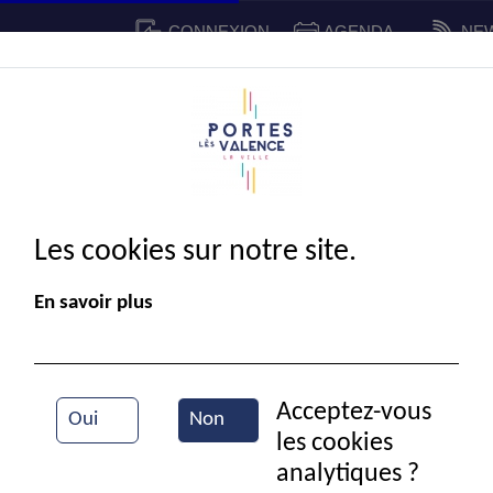
CONNEXION
AGENDA
NE
CADRE DE VIE
SPORT ET 
IE MUNICIPALE
Les cookies sur notre site.
En savoir plus
Acceptez-vous
Oui
Non
les cookies
Dans la cour de l'école Joliot-Curie
analytiques ?