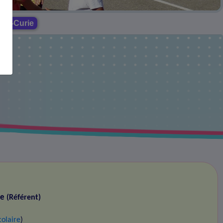
liot-Curie
ie
(Référent)
colaire
)