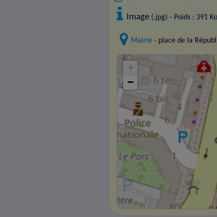
Image
(.jpg) - Poids : 391 K
Mairie
- place de la Répu
+
−