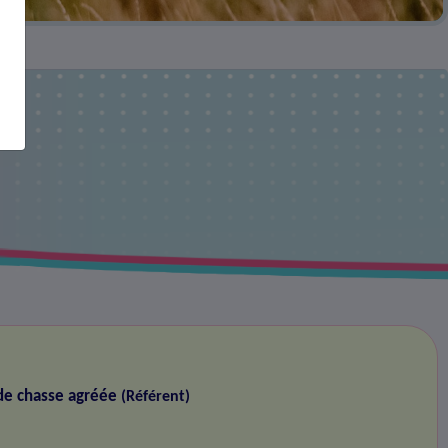
de chasse agréée
(Référent)