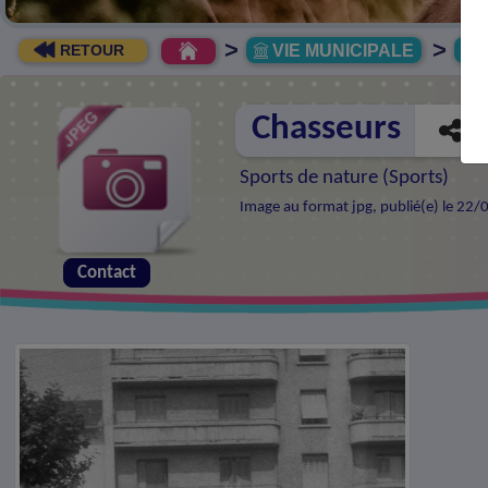
>
>
VIE MUNICIPALE
R
RETOUR
Chasseurs
Sports de nature (
Sports
)
Image au format jpg, publié(e) le 22/
Contact