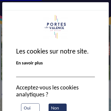
Les cookies sur notre site.
En savoir plus
Chasse aux oeufs au parc L. Lagrange
Acceptez-vous les cookies
VIE MUNICIPALE
Ressources documentaires
>
>
>
analytiques ?
Chasse aux oeufs
Oui
Non